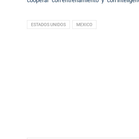
cooperar “con entrenamiento” y “con inteligen
ESTADOS UNIDOS
MEXICO