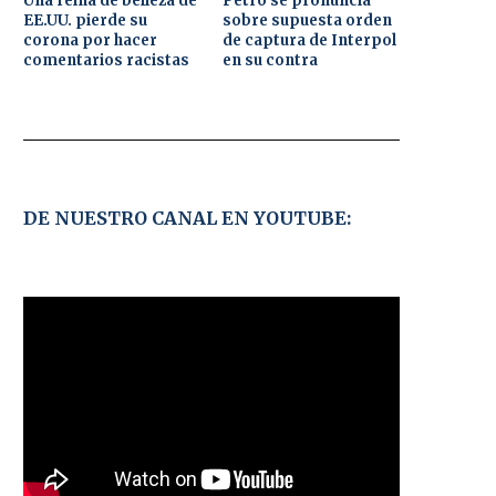
Una reina de belleza de
Petro se pronuncia
EE.UU. pierde su
sobre supuesta orden
corona por hacer
de captura de Interpol
comentarios racistas
en su contra
DE NUESTRO CANAL EN YOUTUBE: