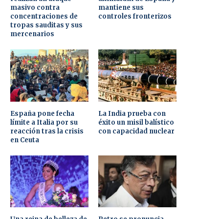
masivo contra
mantiene sus
concentraciones de
controles fronterizos
tropas sauditas y sus
mercenarios
España pone fecha
La India prueba con
límite a Italia por su
éxito un misil balístico
reacción tras la crisis
con capacidad nuclear
en Ceuta