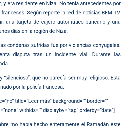
, y era residente en Niza. No tenía antecedentes por
s franceses. Según reporte la red de noticias BFM TV,
ar, una tarjeta de cajero automático bancario y una
unos días en la región de Niza.
las condenas sufridas fue por violencias conyugales.
ta disputa tras un incidente vial. Durante las
lada.
y “silencioso”, que no parecía ser muy religioso. Esta
ado por la policía francesa.
e=”no” title=”Leer más” background=”” border=””
=”none” withids=”” displayby=”tag” orderby=”date”]
ombre “no había hecho enteramente el Ramadán este