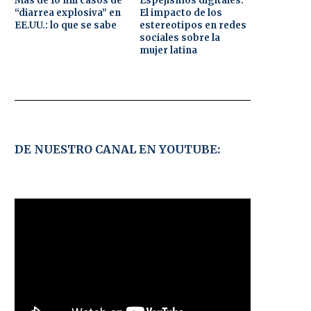
Más de 10 mil casos de
Espejismos digitales:
“diarrea explosiva” en
El impacto de los
EE.UU.: lo que se sabe
estereotipos en redes
sociales sobre la
mujer latina
DE NUESTRO CANAL EN YOUTUBE: