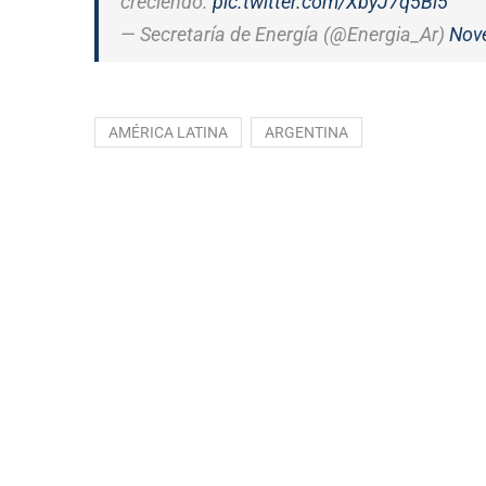
creciendo.
pic.twitter.com/XbyJ7q5Bl5
— Secretaría de Energía (@Energia_Ar)
Nov
AMÉRICA LATINA
ARGENTINA