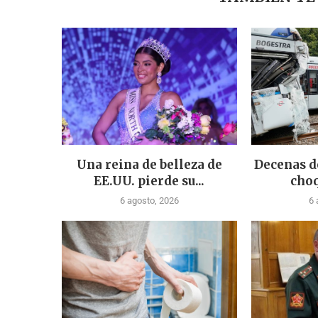
Una reina de belleza de
Decenas d
EE.UU. pierde su...
choq
6 agosto, 2026
6 