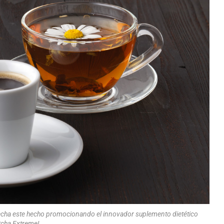
vecha este hecho promocionando el innovador suplemento dietético
cha Extreme!