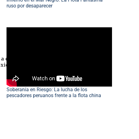
ruso por desaparecer
a controlar el peso corporal y contribuyen
oxicación del organismo y tiene un efecto
Soberanía en Riesgo: La lucha de los
pescadores peruanos frente a la flota china