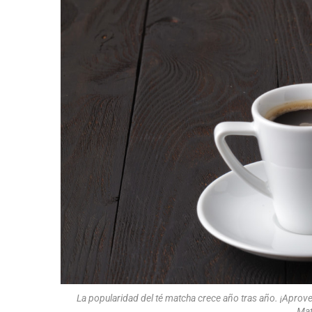
La popularidad del té matcha crece año tras año. ¡Apro
Mat