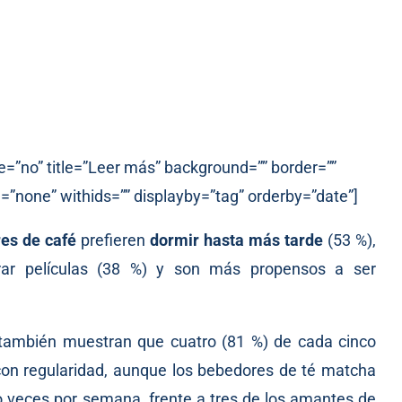
e=”no” title=”Leer más” background=”” border=””
=”none” withids=”” displayby=”tag” orderby=”date”]
es de café
prefieren
dormir hasta más tarde
(53 %),
irar películas (38 %) y son más propensos a ser
 también muestran que cuatro (81 %) de cada cinco
on regularidad, aunque los bebedores de té matcha
o veces por semana, frente a tres de los amantes de