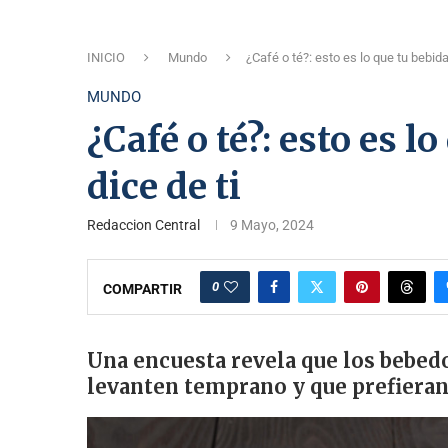
INICIO
Mundo
¿Café o té?: esto es lo que tu bebida
MUNDO
¿Café o té?: esto es 
dice de ti
Redaccion Central
9 Mayo, 2024
0
COMPARTIR
Una encuesta revela que los bebed
levanten temprano y que prefieran l