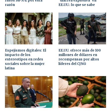
rusos Su-57E por esta
“diarrea explosiva” en
razón
EE.UU.: lo que se sabe
Espejismos digitales: El
EE.UU. ofrece más de 100
impacto de los
millones de dólares en
estereotipos en redes
recompensas por altos
sociales sobre la mujer
líderes del CJNG
latina