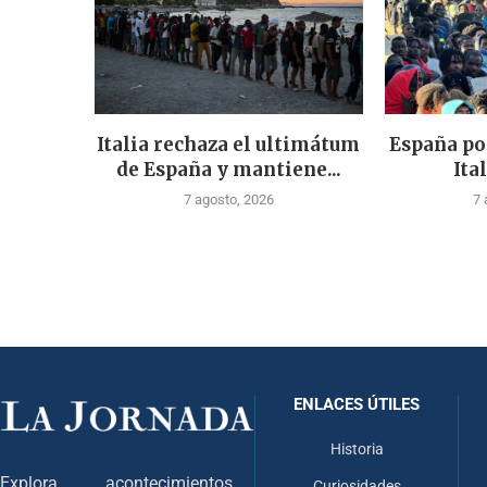
Italia rechaza el ultimátum
España po
de España y mantiene...
Ital
7 agosto, 2026
7 
ENLACES ÚTILES
Historia
Explora acontecimientos
Curiosidades