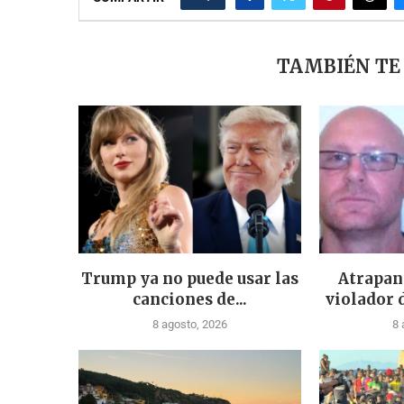
TAMBIÉN TE
Trump ya no puede usar las
Atrapan
canciones de...
violador 
8 agosto, 2026
8 