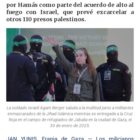
por Hamás como parte del acuerdo de alto al
fuego con Israel, que prevé excarcelar a
otros 110 presos palestinos.
La soldado israelí Agam Berger saluda a la multitud junto a militantes
enmascarados de la Jihad Islámica mientras es entregada a la Cruz
Roja en el campo de refugiados de Jabalia en la ciudad de Gaza, el
30 de enero de 2025.
JAN YUNIS, Franja de Gaza — Los milicianos