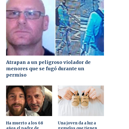
Atrapan a un peligroso violador de
menores que se fugó durante un
permiso
Ha muerto a los 68
Una joven da a luz a
años el padre de
gemelos que tienen