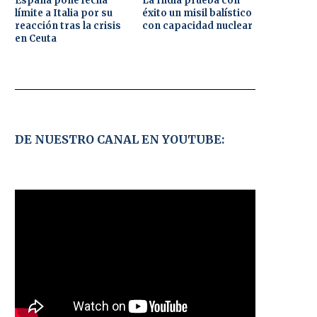
España pone fecha
La India prueba con
límite a Italia por su
éxito un misil balístico
reacción tras la crisis
con capacidad nuclear
en Ceuta
DE NUESTRO CANAL EN YOUTUBE: