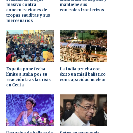
masivo contra
mantiene sus
concentraciones de
controles fronterizos
tropas sauditas y sus
mercenarios
España pone fecha
La India prueba con
límite a Italia por su
éxito un misil balístico
reacción tras la crisis
con capacidad nuclear
en Ceuta