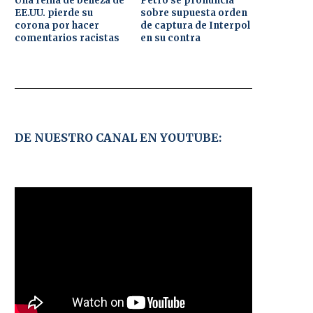
Una reina de belleza de
Petro se pronuncia
EE.UU. pierde su
sobre supuesta orden
corona por hacer
de captura de Interpol
comentarios racistas
en su contra
DE NUESTRO CANAL EN YOUTUBE: