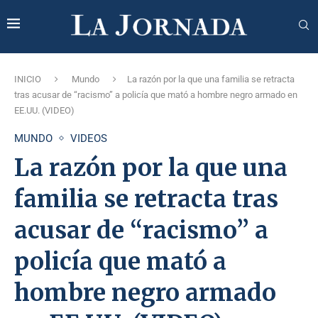
INICIO
Mundo
La razón por la que una familia se retracta
tras acusar de “racismo” a policía que mató a hombre negro armado en
EE.UU. (VIDEO)
MUNDO
VIDEOS
La razón por la que una
familia se retracta tras
acusar de “racismo” a
policía que mató a
hombre negro armado