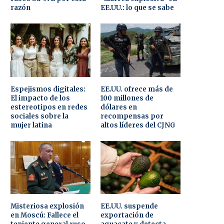
razón
EE.UU.: lo que se sabe
Espejismos digitales:
EE.UU. ofrece más de
El impacto de los
100 millones de
estereotipos en redes
dólares en
sociales sobre la
recompensas por
mujer latina
altos líderes del CJNG
Misteriosa explosión
EE.UU. suspende
en Moscú: Fallece el
exportación de