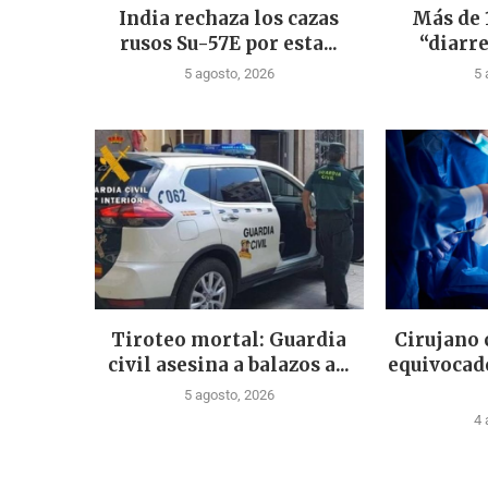
India rechaza los cazas
Más de 
rusos Su-57E por esta...
“diarre
5 agosto, 2026
5 
Tiroteo mortal: Guardia
Cirujano
civil asesina a balazos a...
equivocad
5 agosto, 2026
4 