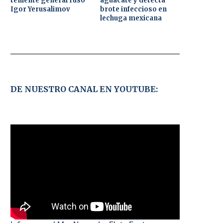
teniente general ruso
aguacate y detecta
Igor Yerusalimov
brote infeccioso en
lechuga mexicana
DE NUESTRO CANAL EN YOUTUBE: