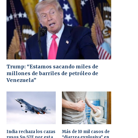
Trump: “Estamos sacando miles de
millones de barriles de petróleo de
Venezuela”
India rechaza los cazas
Más de 10 mil casos de
rusos Su-57E por esta
“diarrea explosiva” en