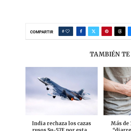
0
COMPARTIR
TAMBIÉN TE
India rechaza los cazas
Más de 
rusos Su-57E por esta...
“diarre