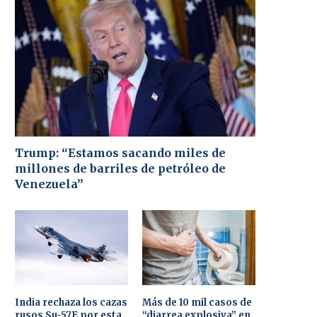
Trump: “Estamos sacando miles de
millones de barriles de petróleo de
Venezuela”
India rechaza los cazas
Más de 10 mil casos de
rusos Su-57E por esta
“diarrea explosiva” en