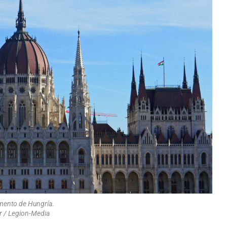
amento de Hungría.
 / Legion-Media