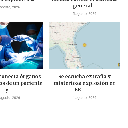
general...
agosto, 2026
5 agosto, 2026
 conecta órganos
Se escucha extraña y
os de un paciente
misteriosa explosión en
y...
EE.UU....
agosto, 2026
4 agosto, 2026