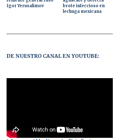
teniente general ruso
aguacate y detecta
Igor Yerusalimov
brote infeccioso en
lechuga mexicana
DE NUESTRO CANAL EN YOUTUBE: