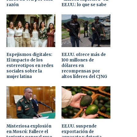
razón
EE.UU.: lo que se sabe
Espejismos digitales:
EE.UU. ofrece más de
El impacto de los
100 millones de
estereotipos en redes
dólares en
sociales sobre la
recompensas por
mujer latina
altos líderes del CJNG
Misteriosa explosión
EE.UU. suspende
en Moscú: Fallece el
exportación de