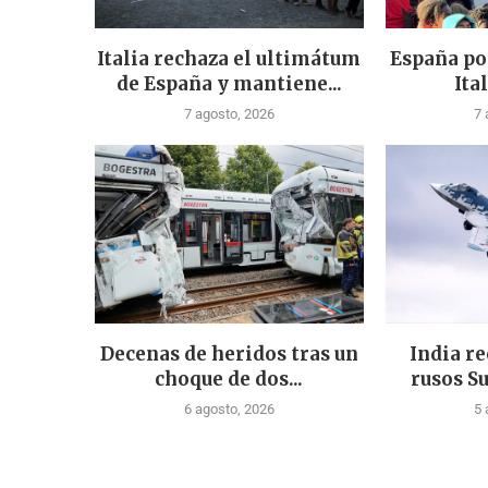
Italia rechaza el ultimátum
España po
de España y mantiene...
Ital
7 agosto, 2026
7 
Decenas de heridos tras un
India re
choque de dos...
rusos Su
6 agosto, 2026
5 