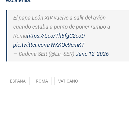
escalerilla.
El papa León XIV vuelve a salir del avión
cuando estaba a punto de poner rumbo a
Roma
https://t.co/Th6fgC2coD
pic.twitter.com/WXKQc9cmKT
— Cadena SER (@La_SER)
June 12, 2026
ESPAÑA
ROMA
VATICANO