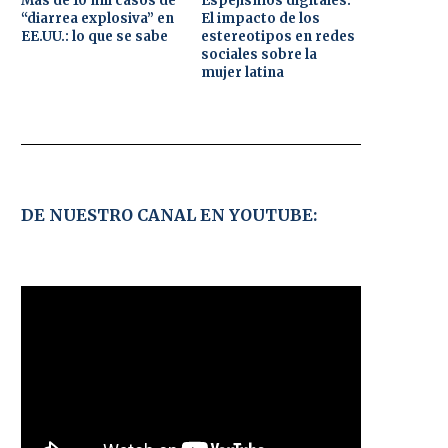
Más de 10 mil casos de
Espejismos digitales:
“diarrea explosiva” en
El impacto de los
EE.UU.: lo que se sabe
estereotipos en redes
sociales sobre la
mujer latina
DE NUESTRO CANAL EN YOUTUBE: