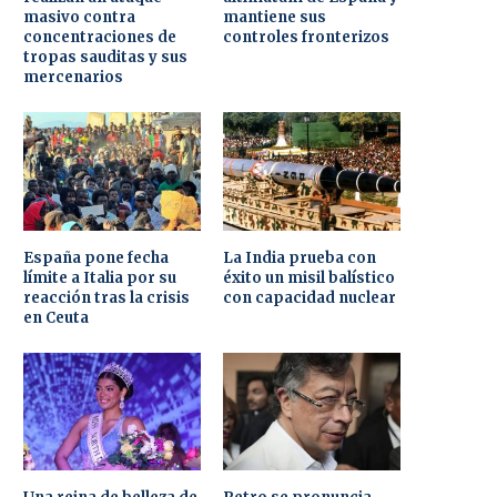
masivo contra
mantiene sus
concentraciones de
controles fronterizos
tropas sauditas y sus
mercenarios
España pone fecha
La India prueba con
límite a Italia por su
éxito un misil balístico
reacción tras la crisis
con capacidad nuclear
en Ceuta