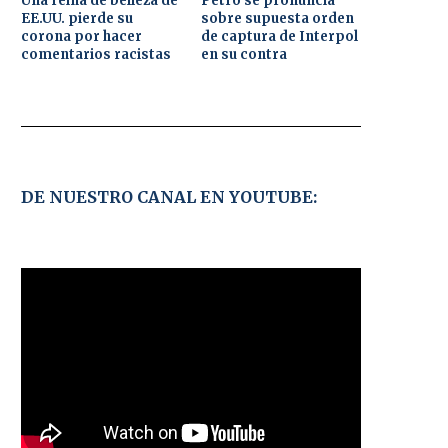
Una reina de belleza de
Petro se pronuncia
EE.UU. pierde su
sobre supuesta orden
corona por hacer
de captura de Interpol
comentarios racistas
en su contra
DE NUESTRO CANAL EN YOUTUBE: