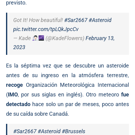
previsto.
Got It! How beautiful!
#Sar2667
#Asteroid
pic.twitter.com/tpLQkJpcCv
— Kade
(@KadeFlowers)
February 13,
2023
Es la séptima vez que se descubre un asteroide
antes de su ingreso en la atmósfera terrestre,
recoge
Organización Meteorológica Internacional
(
IMO
, por sus siglas en inglés). Otro meteoro
fue
detectado
hace solo un par de meses, poco antes
de su caída sobre Canadá.
#Sar2667
#Asteroid
#Brussels