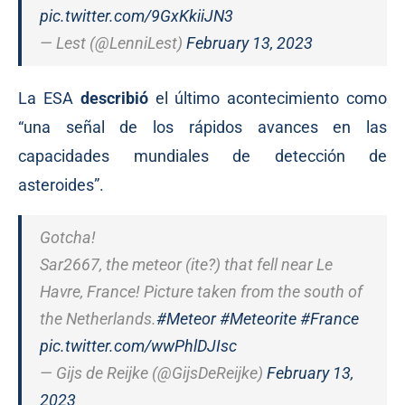
pic.twitter.com/9GxKkiiJN3
— Lest (@LenniLest)
February 13, 2023
La ESA
describió
el último acontecimiento como
“una señal de los rápidos avances en las
capacidades mundiales de detección de
asteroides”.
Gotcha!
Sar2667, the meteor (ite?) that fell near Le
Havre, France! Picture taken from the south of
the Netherlands.
#Meteor
#Meteorite
#France
pic.twitter.com/wwPhlDJIsc
— Gijs de Reijke (@GijsDeReijke)
February 13,
2023