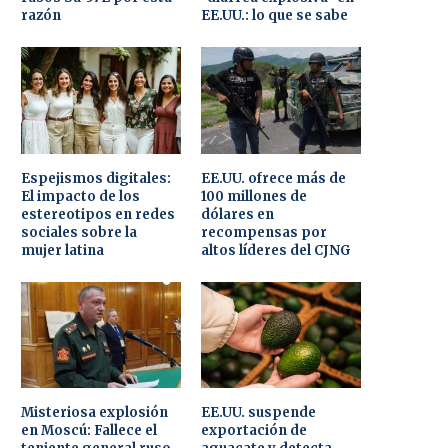
razón
EE.UU.: lo que se sabe
Espejismos digitales:
EE.UU. ofrece más de
El impacto de los
100 millones de
estereotipos en redes
dólares en
sociales sobre la
recompensas por
mujer latina
altos líderes del CJNG
Misteriosa explosión
EE.UU. suspende
en Moscú: Fallece el
exportación de