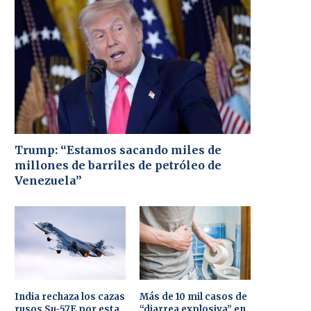
Trump: “Estamos sacando miles de
millones de barriles de petróleo de
Venezuela”
India rechaza los cazas
Más de 10 mil casos de
rusos Su-57E por esta
“diarrea explosiva” en