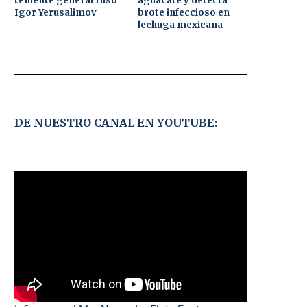
teniente general ruso
aguacate y detecta
Igor Yerusalimov
brote infeccioso en
lechuga mexicana
DE NUESTRO CANAL EN YOUTUBE: