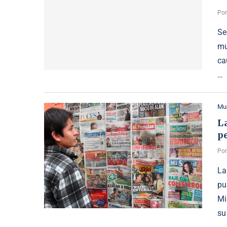
Po
Se
mu
ca
…
Mu
La
p
Po
La
pu
Mi
su