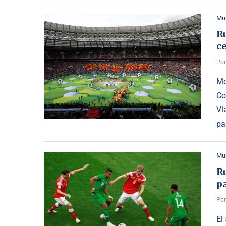
Mu
R
c
Po
Mo
Co
Vl
pa
Mu
R
p
Po
El