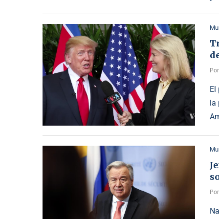
Mu
T
de
Po
El
la
Am
Mu
J
s
Po
Na