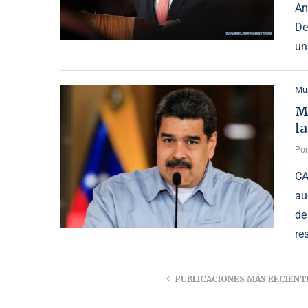
An
De
un
Mu
M
l
Po
CA
au
de
re
PUBLICACIONES MÁS RECIENT