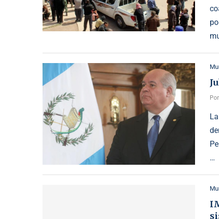
co
po
mu
Mu
Ju
Po
La
de
Pe
…
Mu
I
s