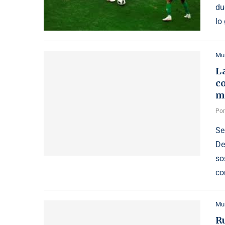
du
lo
Mu
L
c
m
Po
Se
De
so
co
Mu
R