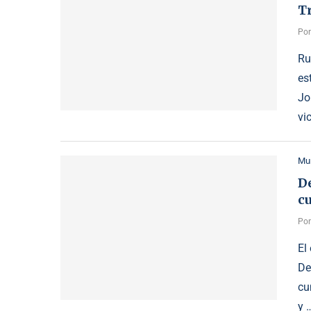
T
Po
Ru
es
Jo
vi
Mu
D
c
Po
El
De
cu
y 