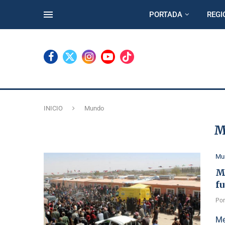
PORTADA
REGI
INICIO
Mundo
M
Mu
M
fu
Po
Me