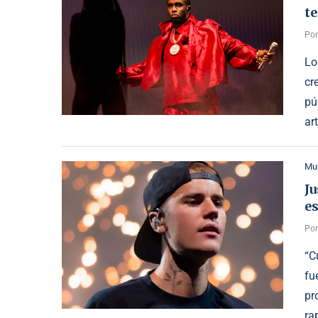
te
Po
Lo
cr
pú
ar
Mu
Ju
e
Po
“C
fu
pr
ra