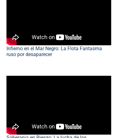
Infierno en el Mar Negro: La Flota Fantasma
ruso por desaparecer
Soberanía en Riesgo: La lucha de los