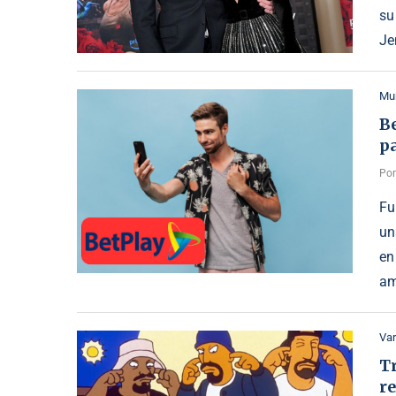
su
Je
Mu
Be
p
Po
Fu
un
en
am
Var
T
r