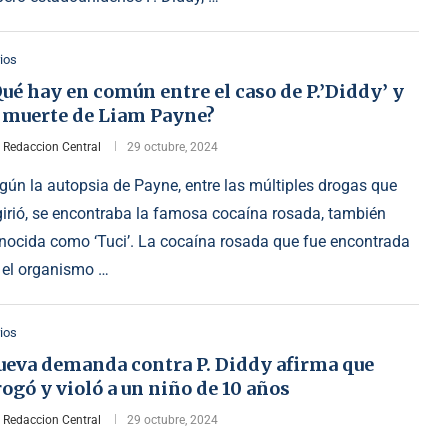
ios
ué hay en común entre el caso de P.’Diddy’ y
a muerte de Liam Payne?
r
Redaccion Central
29 octubre, 2024
gún la autopsia de Payne, entre las múltiples drogas que
girió, se encontraba la famosa cocaína rosada, también
nocida como ‘Tuci’. La cocaína rosada que fue encontrada
 el organismo …
ios
ueva demanda contra P. Diddy afirma que
ogó y violó a un niño de 10 años
r
Redaccion Central
29 octubre, 2024