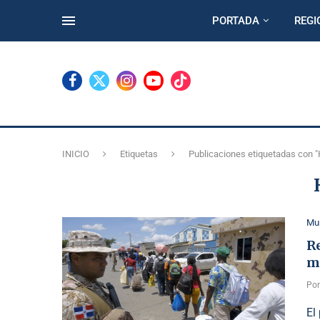
PORTADA
REGI
INICIO
Etiquetas
Publicaciones etiquetadas con "H
Mu
R
ma
Po
El