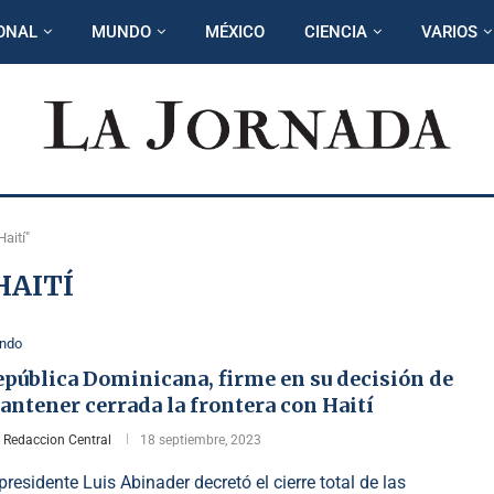
ONAL
MUNDO
MÉXICO
CIENCIA
VARIOS
aití"
HAITÍ
ndo
epública Dominicana, firme en su decisión de
ntener cerrada la frontera con Haití
r
Redaccion Central
18 septiembre, 2023
 presidente Luis Abinader decretó el cierre total de las