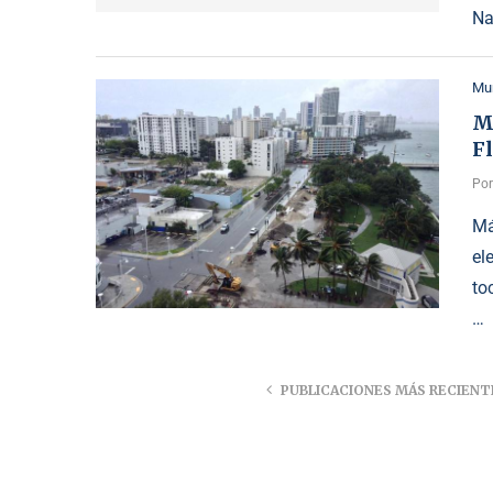
Na
Mu
M
F
Po
Má
el
to
…
PUBLICACIONES MÁS RECIENT