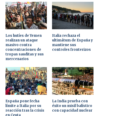
Los hutíes de Yemen
Italia rechaza el
realizan un ataque
ultimátum de España y
masivo contra
mantiene sus
concentraciones de
controles fronterizos
tropas sauditas y sus
mercenarios
España pone fecha
La India prueba con
límite a Italia por su
éxito un misil balístico
reacción tras la crisis
con capacidad nuclear
en Ceuta