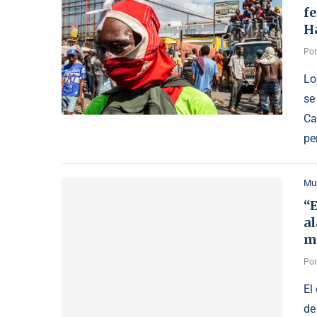
fe
Ha
Po
Lo
se
Ca
pe
Mu
“E
a
m
Po
El
de