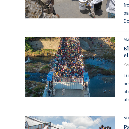
fr
pa
Do
Mu
E
el
Po
Lu
ne
ob
at
Mu
Pa