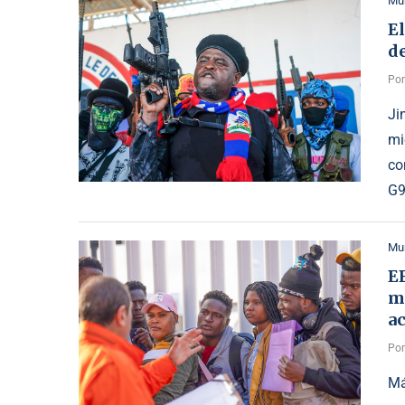
Mu
El
de
Po
Ji
mi
co
G9
Mu
EE
mi
ac
Po
Má