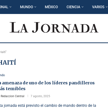
ONAL
MUNDO
MÉXICO
CIENCIA
VARIOS
aití"
HAITÍ
ndo
 amenaza de uno de los líderes pandilleros
ás temibles
r
Redaccion Central
7 agosto, 2025
ta jornada está previsto el cambio de mando dentro de la