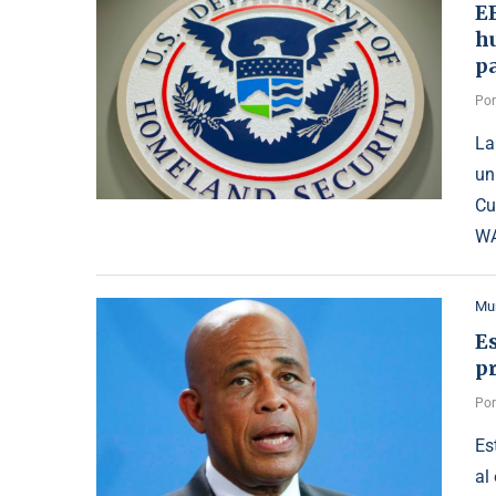
E
h
p
Po
La
un
Cu
WA
Mu
Es
p
Po
Es
al