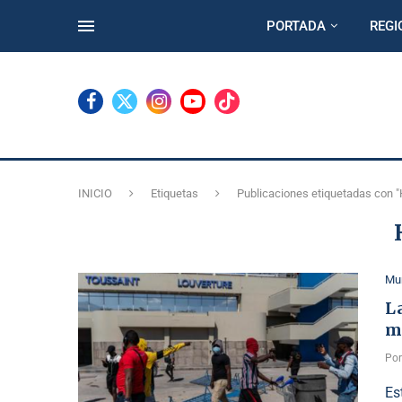
PORTADA
REGI
INICIO
Etiquetas
Publicaciones etiquetadas con "H
Mu
La
m
Po
Es