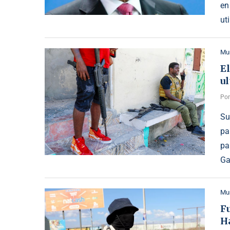
en
ut
Mu
El
ul
Po
Su
pa
pa
Ga
Mu
Fu
H