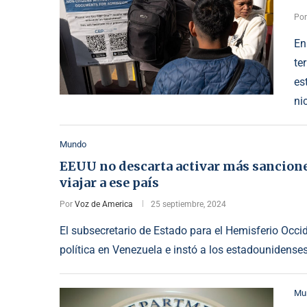
Po
En
te
es
ni
Mundo
EEUU no descarta activar más sancione
viajar a ese país
Por
Voz de America
25 septiembre, 2024
El subsecretario de Estado para el Hemisferio Occid
política en Venezuela e instó a los estadounidenses 
Mu