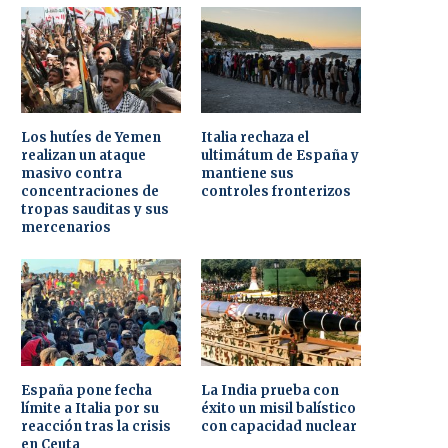
Los hutíes de Yemen
Italia rechaza el
realizan un ataque
ultimátum de España y
masivo contra
mantiene sus
concentraciones de
controles fronterizos
tropas sauditas y sus
mercenarios
España pone fecha
La India prueba con
límite a Italia por su
éxito un misil balístico
reacción tras la crisis
con capacidad nuclear
en Ceuta