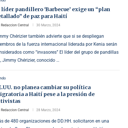
ndo
 líder pandillero ‘Barbecue’ exige un “plan
tallado” de paz para Haití
r
Redaccion Central
30 Marzo, 2024
mmy Chérizier también advierte que si se despliegan
embros de la fuerza internacional liderada por Kenia serán
nsiderados como “invasores” El líder del grupo de pandillas
, Jimmy Chérizier, conocido …
ndo
.UU. no planea cambiar su política
gratoria a Haití pese a la presión de
tivistas
r
Redaccion Central
28 Marzo, 2024
s de 480 organizaciones de DD.HH. solicitaron en una