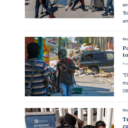
en
‘B
am
Mu
Pa
to
Po
“E
má
Of
Mu
Tr
c