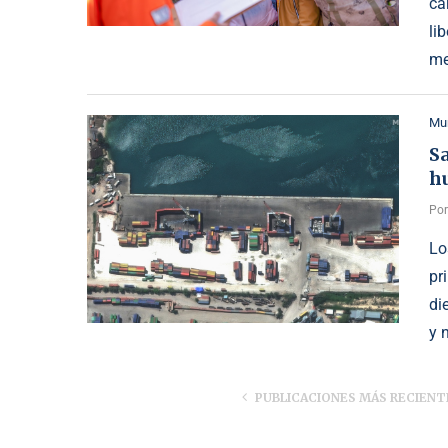
ca
li
me
Mu
S
h
Po
Lo
pr
di
y 
PUBLICACIONES MÁS RECIENT