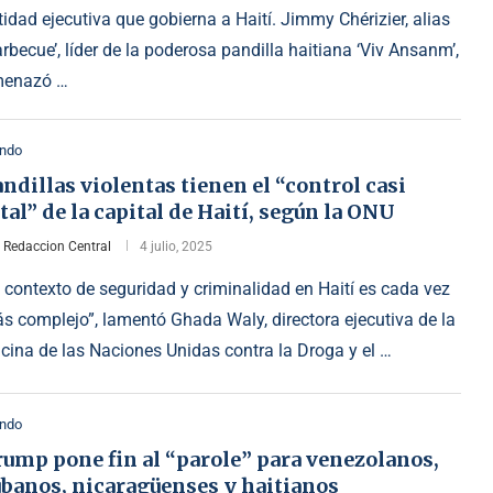
tidad ejecutiva que gobierna a Haití. Jimmy Chérizier, alias
arbecue’, líder de la poderosa pandilla haitiana ‘Viv Ansanm’,
enazó …
ndo
ndillas violentas tienen el “control casi
tal” de la capital de Haití, según la ONU
r
Redaccion Central
4 julio, 2025
l contexto de seguridad y criminalidad en Haití es cada vez
s complejo”, lamentó Ghada Waly, directora ejecutiva de la
icina de las Naciones Unidas contra la Droga y el …
ndo
ump pone fin al “parole” para venezolanos,
ubanos, nicaragüenses y haitianos