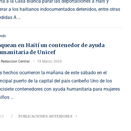
rta a la Casa Blanca parar las deportaciones a Haití y
berar a los haitianos indocumentados detenidos, entre otras
didas A …
ndo
aquean en Haití un contenedor de ayuda
umanitaria de Unicef
r
Redaccion Central
18 Marzo, 2024
s hechos ocurrieron la mañana de este sábado en el
incipal puerto de la capital del país caribeño Uno de los
ecisiete contenedores con ayuda humanitaria para mujeres
niños …
ES
PUBLICACIONES ANTERIORES