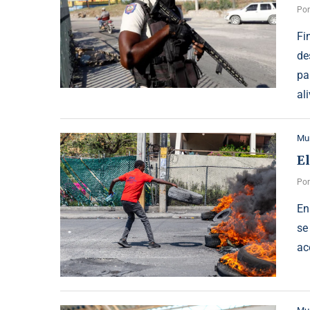
Po
Fi
de
pa
al
Mu
El
Po
En
se
ac