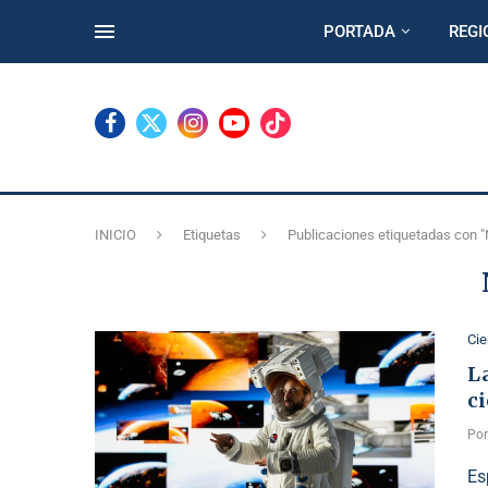
PORTADA
REGI
INICIO
Etiquetas
Publicaciones etiquetadas con 
Cie
L
ci
Po
Es