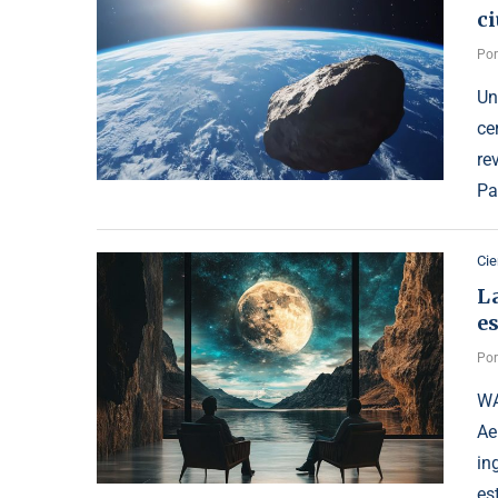
ci
Po
Un
ce
re
Pa
Cie
L
es
Po
WA
Ae
in
es