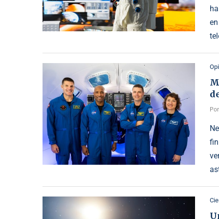
ha
en
te
Opi
Me
de
Po
Ne
fi
ve
as
Cie
Un