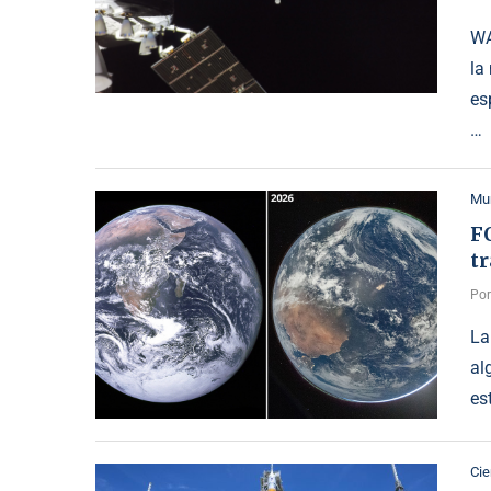
WA
la
es
…
Mu
F
tr
Po
La
al
es
Cie