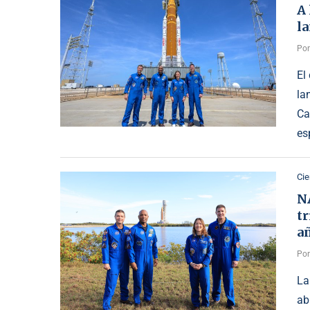
A 
la
Po
El
la
Ca
es
Cie
N
tr
a
Po
La
ab