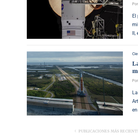
Po
El
mi
II
Cie
L
mi
Po
La
Ar
en
PUBLICACIONES MÁS RECIENT