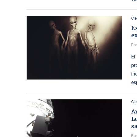
Cie
Ex
ex
Po
El
pr
in
es
Cie
Ar
Lu
sa
Po