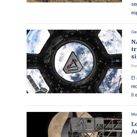
se
es
Cie
NA
t
si
Po
El
re
II
Mu
Lo
Ar