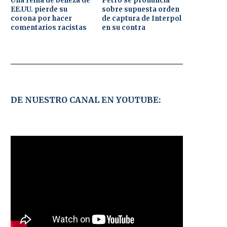
Una reina de belleza de
Petro se pronuncia
EE.UU. pierde su
sobre supuesta orden
corona por hacer
de captura de Interpol
comentarios racistas
en su contra
DE NUESTRO CANAL EN YOUTUBE: