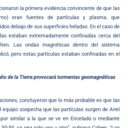
rcionaron la primera evidencia convincente de que las
urno) eran fuentes de partículas y plasma, que
dos debajo de sus superficies heladas. En el caso de
culas estaban extremadamente confinadas cerca del
ohen. Las ondas magnéticas dentro del sistema
icó, pero estas partículas estaban confinadas en el
maño de la Tierra provocará tormentas geomagnéticas
caciones, concluyeron que lo más probable es que las
El equipo sospecha que las partículas surgen de Ariel
por similar a la que se ve en Encelado o mediante
 50-50, ya sea solo uno u otro”, subraya Cohen. “Los