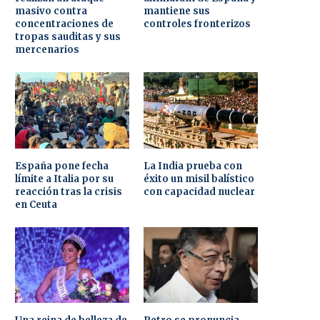
masivo contra
mantiene sus
concentraciones de
controles fronterizos
tropas sauditas y sus
mercenarios
España pone fecha
La India prueba con
límite a Italia por su
éxito un misil balístico
reacción tras la crisis
con capacidad nuclear
en Ceuta