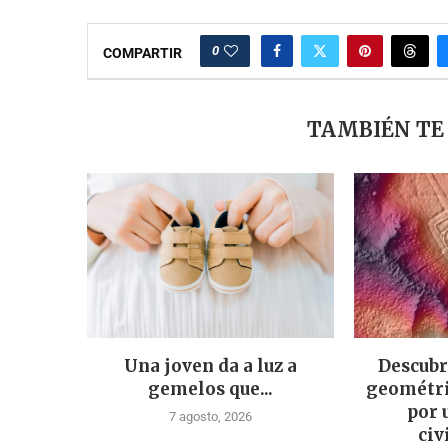
0
COMPARTIR
TAMBIÉN TE
Una joven da a luz a
Descubr
gemelos que...
geométri
por 
7 agosto, 2026
civ