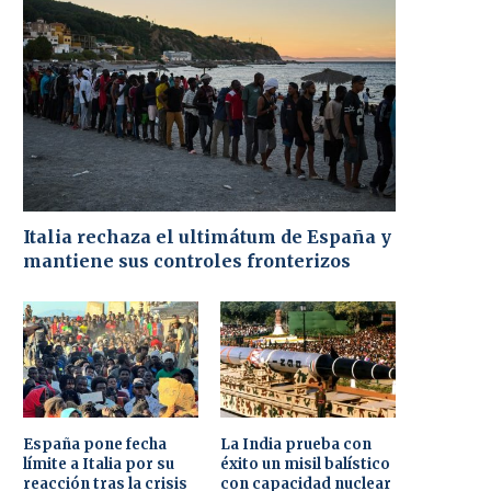
Italia rechaza el ultimátum de España y
mantiene sus controles fronterizos
España pone fecha
La India prueba con
límite a Italia por su
éxito un misil balístico
reacción tras la crisis
con capacidad nuclear