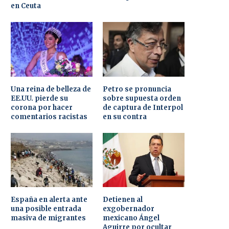
en Ceuta
Una reina de belleza de
Petro se pronuncia
EE.UU. pierde su
sobre supuesta orden
corona por hacer
de captura de Interpol
comentarios racistas
en su contra
España en alerta ante
Detienen al
una posible entrada
exgobernador
masiva de migrantes
mexicano Ángel
Aguirre por ocultar