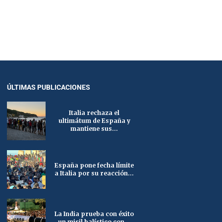
ÚLTIMAS PUBLICACIONES
Italia rechaza el
ultimátum de España y
mantiene sus...
España pone fecha límite
a Italia por su reacción...
La India prueba con éxito
un misil balístico con...