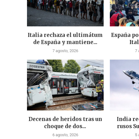
Italia rechaza el ultimátum
España po
de España y mantiene...
Ital
7 agosto, 2026
7 
Decenas de heridos tras un
India re
choque de dos...
rusos Su
6 agosto, 2026
5 