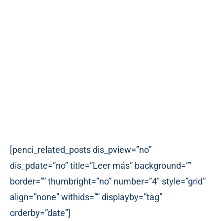
[penci_related_posts dis_pview=”no”
dis_pdate=”no” title=”Leer más” background=””
border=”” thumbright=”no” number=”4″ style=”grid”
align=”none” withids=”” displayby=”tag”
orderby=”date”]