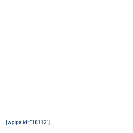
[wpipa id=”18112″]