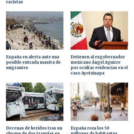
racistas
España en alerta ante una
Detienen al exgobernador
posible entrada masiva de
mexicano Ángel Aguirre
migrantes
por ocultar evidencias en el
caso Ayotzinapa
Decenas de heridos tras un
España roza los 50
choque de dos tranvías en
millones de habitantes