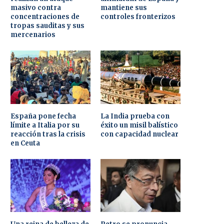
masivo contra
mantiene sus
concentraciones de
controles fronterizos
tropas sauditas y sus
mercenarios
España pone fecha
La India prueba con
límite a Italia por su
éxito un misil balístico
reacción tras la crisis
con capacidad nuclear
en Ceuta