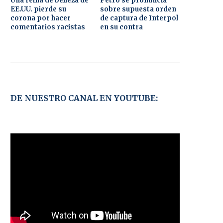
Una reina de belleza de
Petro se pronuncia
EE.UU. pierde su
sobre supuesta orden
corona por hacer
de captura de Interpol
comentarios racistas
en su contra
DE NUESTRO CANAL EN YOUTUBE: