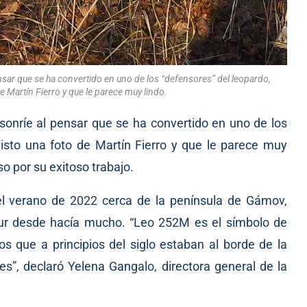
nsar que se ha convertido en uno de los “defensores” del leopardo,
e Martín Fierro y que le parece muy lindo.
 sonríe al pensar que se ha convertido en uno de los
isto una foto de Martín Fierro y que le parece muy
so por su exitoso trabajo.
 el verano de 2022 cerca de la península de Gámov,
ur desde hacía mucho. “Leo 252M es el símbolo de
os que a principios del siglo estaban al borde de la
es”, declaró Yelena Gangalo, directora general de la