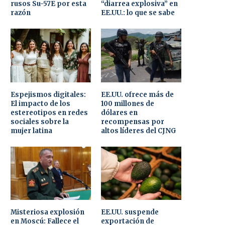
rusos Su-57E por esta
“diarrea explosiva” en
razón
EE.UU.: lo que se sabe
Espejismos digitales:
EE.UU. ofrece más de
El impacto de los
100 millones de
estereotipos en redes
dólares en
sociales sobre la
recompensas por
mujer latina
altos líderes del CJNG
Misteriosa explosión
EE.UU. suspende
en Moscú: Fallece el
exportación de