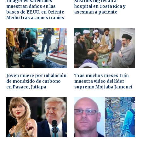
Imágenes satelitales
Sicarios ingresan a
muestran daños en las
hospital en Costa Rica y
bases de EE.UU. en Oriente
asesinan a paciente
Medio tras ataques iraníes
Joven muere por inhalación
Tras muchos meses Irán
de monóxido de carbono
muestra video del líder
en Pasaco, Jutiapa
supremo Mojtaba Jameneí