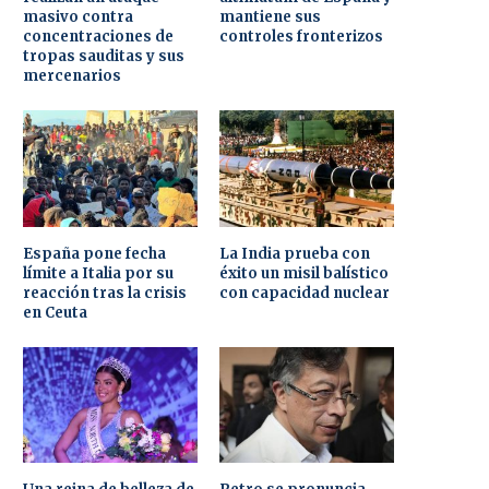
masivo contra
mantiene sus
concentraciones de
controles fronterizos
tropas sauditas y sus
mercenarios
España pone fecha
La India prueba con
límite a Italia por su
éxito un misil balístico
reacción tras la crisis
con capacidad nuclear
en Ceuta