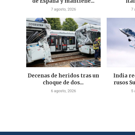
de España y mantiene...
Ital
7 agosto, 2026
7 
Decenas de heridos tras un
India re
choque de dos...
rusos Su
6 agosto, 2026
5 