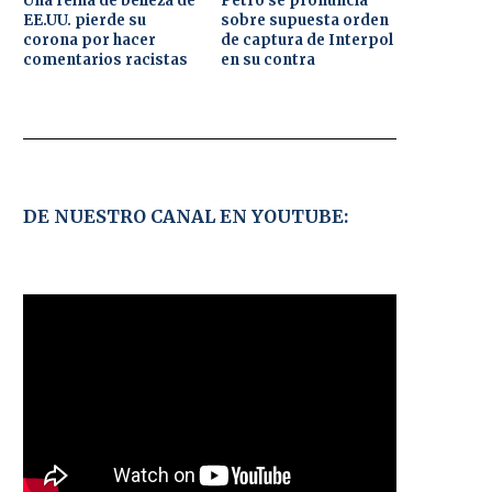
Una reina de belleza de
Petro se pronuncia
EE.UU. pierde su
sobre supuesta orden
corona por hacer
de captura de Interpol
comentarios racistas
en su contra
DE NUESTRO CANAL EN YOUTUBE: