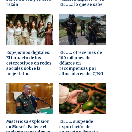
razón
EE.UU.: lo que se sabe
Espejismos digitales:
EE.UU. ofrece más de
El impacto de los
100 millones de
estereotipos en redes
dólares en
sociales sobre la
recompensas por
mujer latina
altos líderes del CJNG
Misteriosa explosión
EE.UU. suspende
en Moscú: Fallece el
exportación de