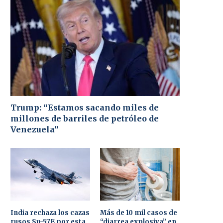
Trump: “Estamos sacando miles de
millones de barriles de petróleo de
Venezuela”
India rechaza los cazas
Más de 10 mil casos de
rusos Su-57E por esta
“diarrea explosiva” en