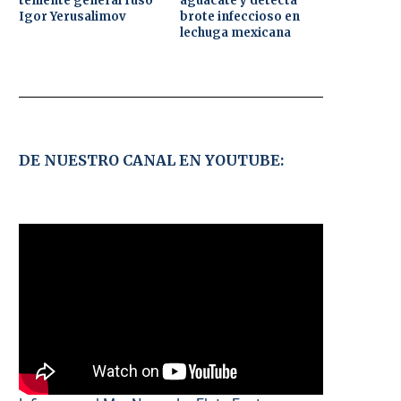
teniente general ruso
aguacate y detecta
Igor Yerusalimov
brote infeccioso en
lechuga mexicana
DE NUESTRO CANAL EN YOUTUBE: