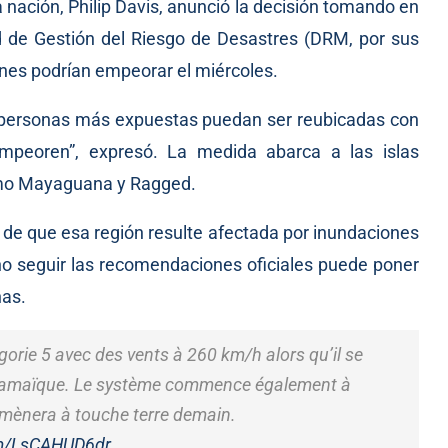
a nación, Philip Davis, anunció la decisión tomando en
 de Gestión del Riesgo de Desastres (DRM, por sus
iones podrían empeorar el miércoles.
s personas más expuestas puedan ser reubicadas con
mpeoren”, expresó. La medida abarca a las islas
como Mayaguana y Ragged.
 de que esa región resulte afectada por inundaciones
 no seguir las recomendaciones oficiales puede poner
nas.
gorie 5 avec des vents à 260 km/h alors qu’il se
a Jamaïque. Le système commence également à
l’amènera à touche terre demain.
om/LsCAHUD6dr