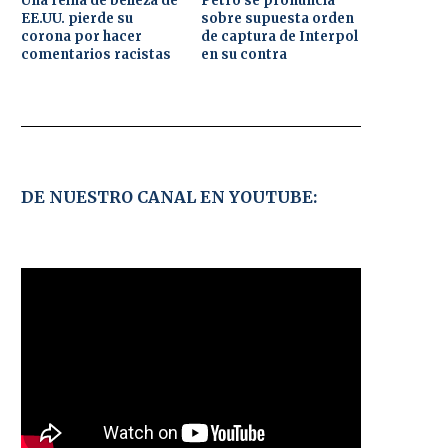
Una reina de belleza de
Petro se pronuncia
EE.UU. pierde su
sobre supuesta orden
corona por hacer
de captura de Interpol
comentarios racistas
en su contra
DE NUESTRO CANAL EN YOUTUBE: