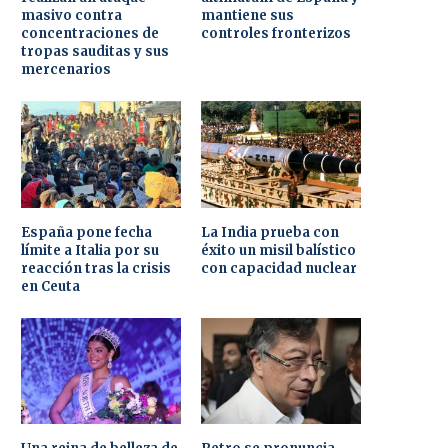
masivo contra
mantiene sus
concentraciones de
controles fronterizos
tropas sauditas y sus
mercenarios
España pone fecha
La India prueba con
límite a Italia por su
éxito un misil balístico
reacción tras la crisis
con capacidad nuclear
en Ceuta