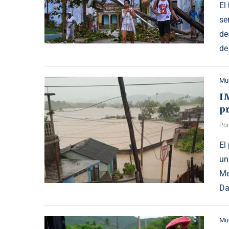
El
se
de
de
Mu
I
p
Po
El
un
Me
Da
Mu