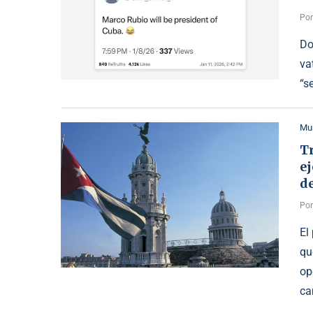
Po
Do
va
“s
Mu
T
ej
de
Po
El
qu
op
ca