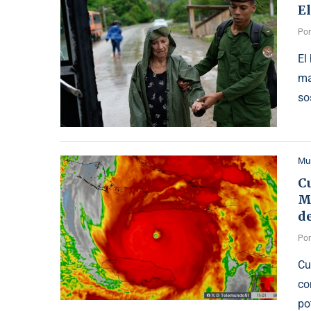
El
Po
El
ma
so
Mu
Cu
Me
de
Po
Cu
co
po