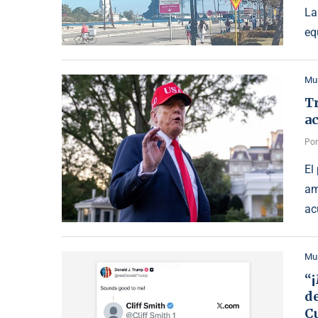
La
eq
Mu
T
a
Po
El
am
ac
Mu
“¡
de
C