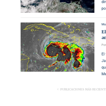
di
po
Mu
El
am
Po
El
Ja
qu
Me
PUBLICACIONES MÁS RECIENT