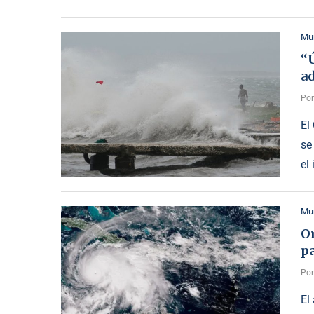
Mu
“Ú
a
Po
El
se
el
Mu
Or
pa
Po
El