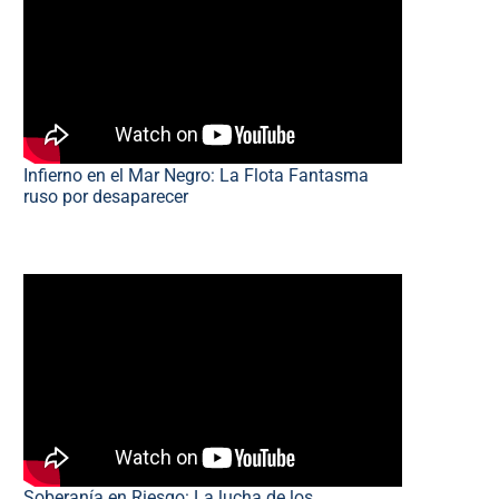
Infierno en el Mar Negro: La Flota Fantasma
ruso por desaparecer
Soberanía en Riesgo: La lucha de los