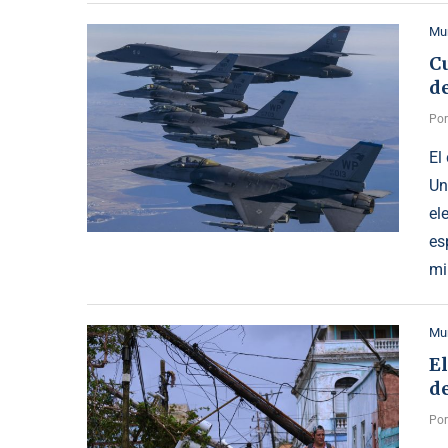
Mu
C
de
Po
El
Un
el
es
mi
Mu
El
de
Po