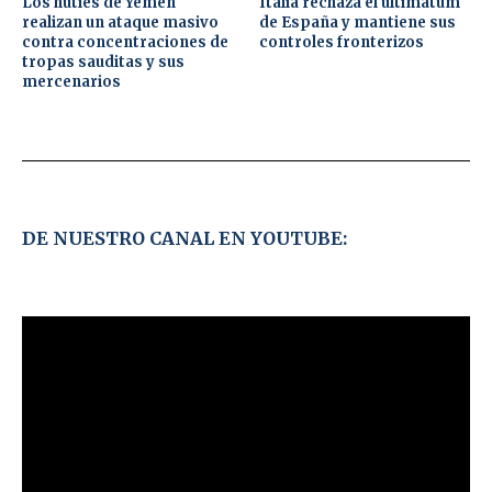
Los hutíes de Yemen
Italia rechaza el ultimátum
realizan un ataque masivo
de España y mantiene sus
contra concentraciones de
controles fronterizos
tropas sauditas y sus
mercenarios
DE NUESTRO CANAL EN YOUTUBE: