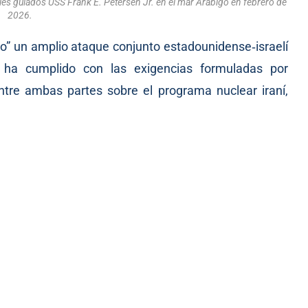
les guiados USS Frank E. Petersen Jr. en el mar Arábigo en febrero de
2026.
nto” un amplio ataque conjunto estadounidense‑israelí
 ha cumplido con las exigencias formuladas por
tre ambas partes sobre el programa nuclear iraní,