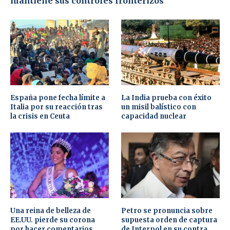
mantiene sus controles fronterizos
España pone fecha límite a
La India prueba con éxito
Italia por su reacción tras
un misil balístico con
la crisis en Ceuta
capacidad nuclear
Una reina de belleza de
Petro se pronuncia sobre
EE.UU. pierde su corona
supuesta orden de captura
por hacer comentarios
de Interpol en su contra