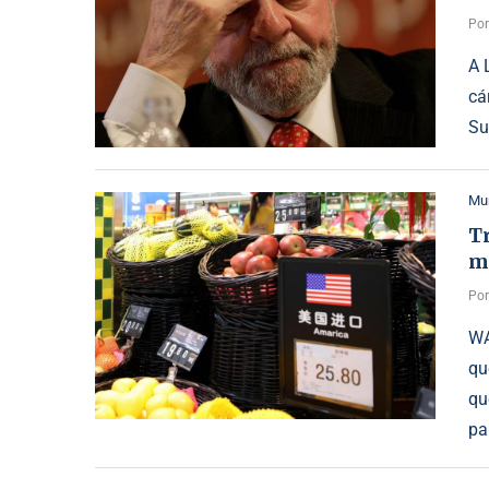
Po
A 
cá
Su
Mu
T
m
Po
WA
qu
qu
pa