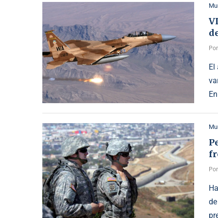
Mu
V
d
Po
El
va
En
Mu
Pe
f
Po
Ha
de
pr