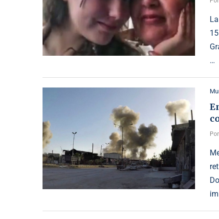
Po
La
15
Gr
…
Mu
E
c
Po
Me
re
Do
im