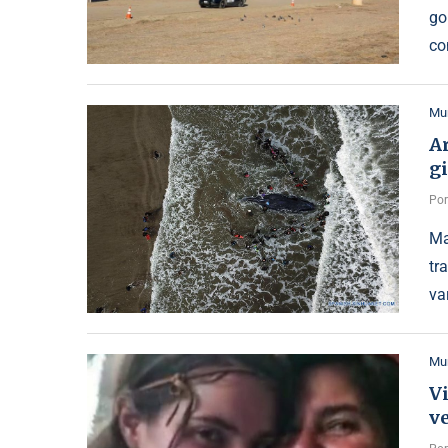
go
co
Mu
Ar
g
Po
Ma
tr
va
Mu
Vi
v