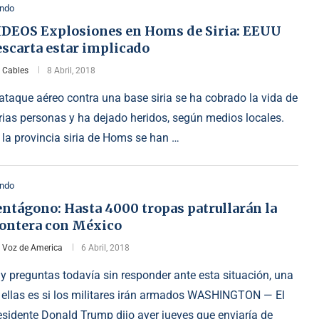
ndo
IDEOS Explosiones en Homs de Siria: EEUU
escarta estar implicado
r
Cables
8 Abril, 2018
 ataque aéreo contra una base siria se ha cobrado la vida de
rias personas y ha dejado heridos, según medios locales.
 la provincia siria de Homs se han …
ndo
ntágono: Hasta 4000 tropas patrullarán la
rontera con México
r
Voz de America
6 Abril, 2018
y preguntas todavía sin responder ante esta situación, una
 ellas es si los militares irán armados WASHINGTON — El
esidente Donald Trump dijo ayer jueves que enviaría de