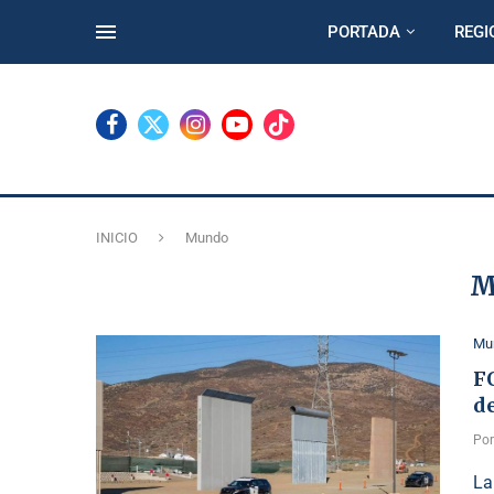
PORTADA
REGI
INICIO
Mundo
M
Mu
F
d
Po
La