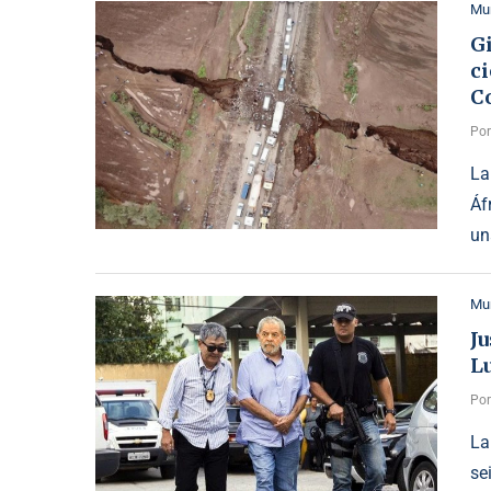
Mu
Gi
ci
C
Po
La
Áf
un
Mu
Ju
Lu
Po
La
se