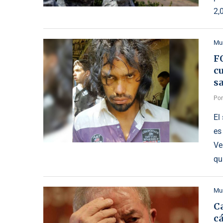
2,
Mu
FO
cu
s
Po
El
es
Ve
qu
Mu
Ca
cá