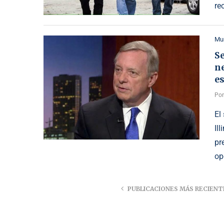
re
Mu
S
ne
e
Po
El
Il
pr
op
PUBLICACIONES MÁS RECIENT