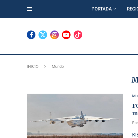
PORTADA
REGI
INICIO
Mundo
M
Mu
F
m
Po
KI