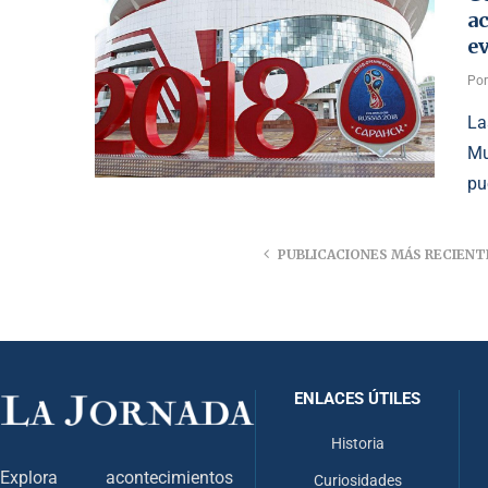
ac
ev
Po
La
Mu
pu
PUBLICACIONES MÁS RECIENT
ENLACES ÚTILES
Historia
Explora acontecimientos
Curiosidades