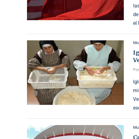
la
de
el
Mu
Ig
V
Po
Ig
mi
Ve
es
Mu
C