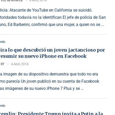
r
Voz de America
4 Abril, 2018
licía: Atacante de YouTube en California se suicidó.
toridades todavía no la identifican El jefe de policía de San
uno, Ed Barberini, confirmó que una mujer, a quien no se …
ndo
ra lo que descubrió un joven jactancioso por
resumir su nuevo iPhone en Facebook
r
RT
4 Abril, 2018
a imagen de su dispositivo demuestra que todo no era
mo parecía Un joven publicó en su cuenta de Facebook
as imágenes de su nuevo iPhone 7 Plus y se …
ndo
emlin: Presidente Trump invita a Putin a la