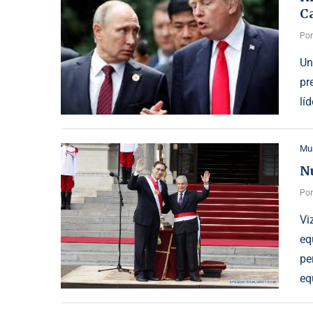
C
Po
Un
pr
lí
Mu
N
Po
Vi
eq
pe
eq