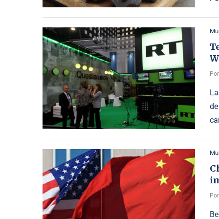
Mu
Te
W
Po
La
de
ca
Mu
C
i
Po
Be