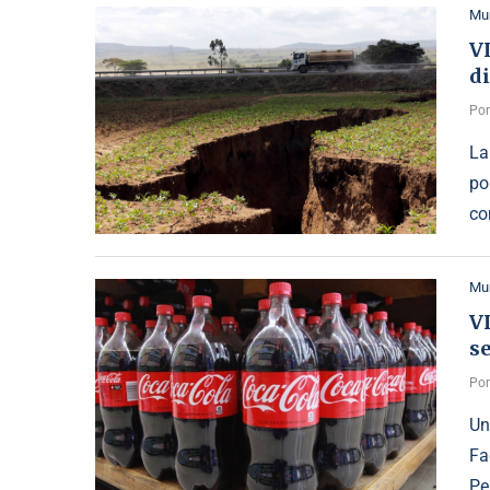
Mu
V
di
Po
La
po
co
Mu
VI
s
Po
Un
Fa
Pe