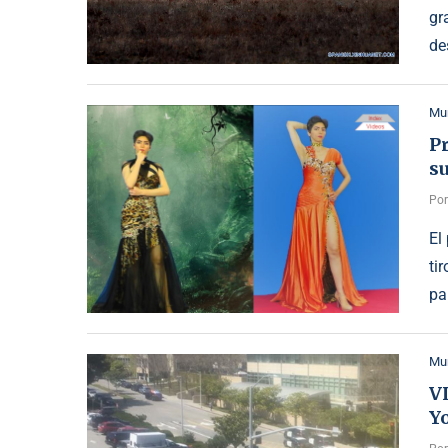
gr
de
Mu
Pr
su
Po
El
ti
pa
Mu
VI
Yo