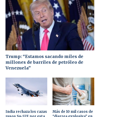
Trump: “Estamos sacando miles de
millones de barriles de petróleo de
Venezuela”
India rechaza los cazas
Más de 10 mil casos de
rusos Su-57E por esta
“diarrea explosiva” en