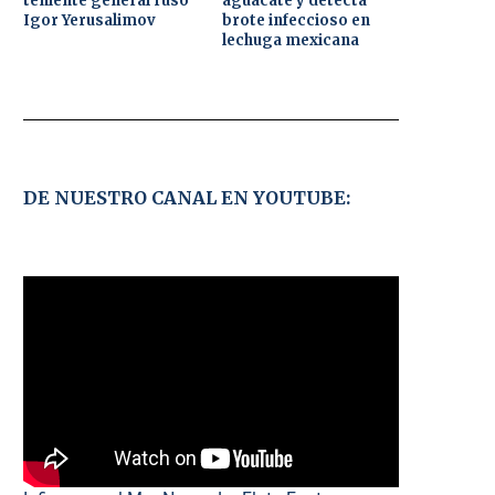
teniente general ruso
aguacate y detecta
Igor Yerusalimov
brote infeccioso en
lechuga mexicana
DE NUESTRO CANAL EN YOUTUBE: