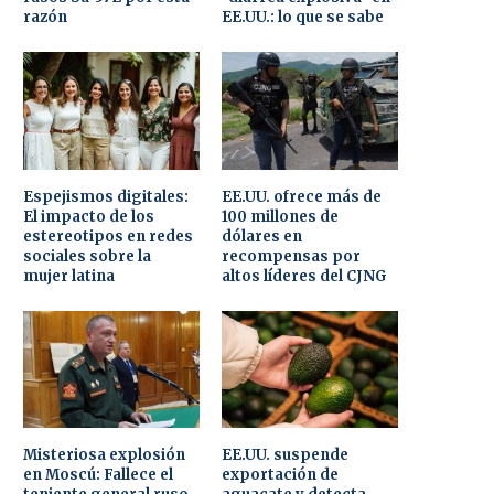
razón
EE.UU.: lo que se sabe
Espejismos digitales:
EE.UU. ofrece más de
El impacto de los
100 millones de
estereotipos en redes
dólares en
sociales sobre la
recompensas por
mujer latina
altos líderes del CJNG
Misteriosa explosión
EE.UU. suspende
en Moscú: Fallece el
exportación de