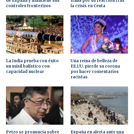
de España y mantiene sus
Italia por su reacción tras
controles fronterizos
la crisis en Ceuta
La India prueba con éxito
Una reina de belleza de
un misil balístico con
EE.UU. pierde su corona
capacidad nuclear
por hacer comentarios
racistas
Petro se pronuncia sobre
España en alerta ante una