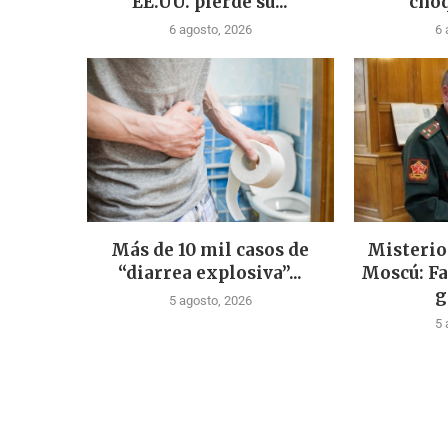
EE.UU. pierde su...
choq
6 agosto, 2026
6 
Más de 10 mil casos de
Misterio
“diarrea explosiva”...
Moscú: Fa
g
5 agosto, 2026
5 