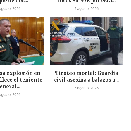
ue de dos...
rusos Su-57E por esta...
agosto, 2026
5 agosto, 2026
sa explosión en
Tiroteo mortal: Guardia
llece el teniente
civil asesina a balazos a...
eneral...
5 agosto, 2026
agosto, 2026