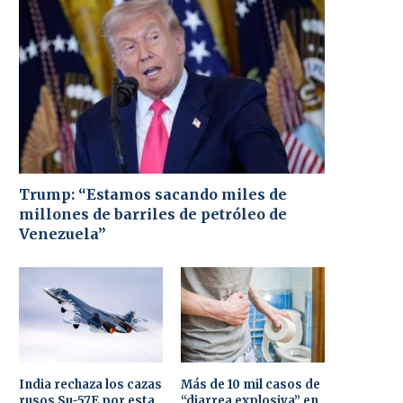
Trump: “Estamos sacando miles de
millones de barriles de petróleo de
Venezuela”
India rechaza los cazas
Más de 10 mil casos de
rusos Su-57E por esta
“diarrea explosiva” en