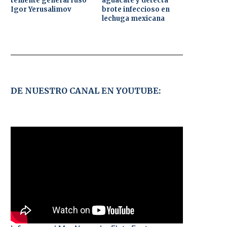
teniente general ruso
aguacate y detecta
Igor Yerusalimov
brote infeccioso en
lechuga mexicana
DE NUESTRO CANAL EN YOUTUBE: