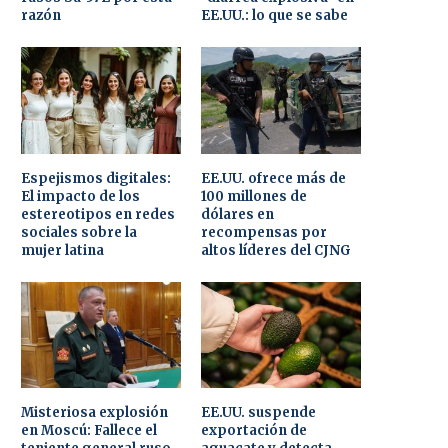
razón
EE.UU.: lo que se sabe
Espejismos digitales:
EE.UU. ofrece más de
El impacto de los
100 millones de
estereotipos en redes
dólares en
sociales sobre la
recompensas por
mujer latina
altos líderes del CJNG
Misteriosa explosión
EE.UU. suspende
en Moscú: Fallece el
exportación de