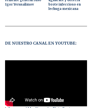
teniente general ruso
aguacate y detecta
Igor Yerusalimov
brote infeccioso en
lechuga mexicana
DE NUESTRO CANAL EN YOUTUBE: