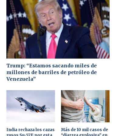
Trump: “Estamos sacando miles de
millones de barriles de petróleo de
Venezuela”
India rechaza los cazas
Más de 10 mil casos de
rusos Su-57E por esta
“diarrea explosiva” en