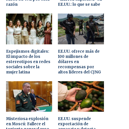
razón
EE.UU.: lo que se sabe
Espejismos digitales:
EE.UU. ofrece más de
El impacto de los
100 millones de
estereotipos en redes
dólares en
sociales sobre la
recompensas por
mujer latina
altos líderes del CJNG
Misteriosa explosión
EE.UU. suspende
en Moscú: Fallece el
exportación de