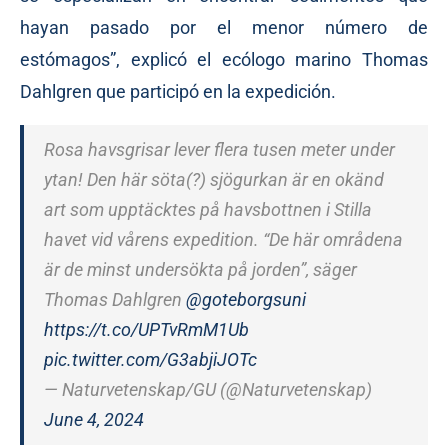
hayan pasado por el menor número de
estómagos”, explicó el ecólogo marino Thomas
Dahlgren que participó en la expedición.
Rosa havsgrisar lever flera tusen meter under
ytan! Den här söta(?) sjögurkan är en okänd
art som upptäcktes på havsbottnen i Stilla
havet vid vårens expedition. “De här områdena
är de minst undersökta på jorden”, säger
Thomas Dahlgren
@goteborgsuni
https://t.co/UPTvRmM1Ub
pic.twitter.com/G3abjiJOTc
— Naturvetenskap/GU (@Naturvetenskap)
June 4, 2024