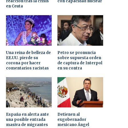
reacción tras la crisis
con capacidad nuclear
en Ceuta
Una reina de belleza de
Petro se pronuncia
EE.UU. pierde su
sobre supuesta orden
corona por hacer
de captura de Interpol
comentarios racistas
en su contra
España en alerta ante
Detienen al
una posible entrada
exgobernador
masiva de migrantes
mexicano Ángel