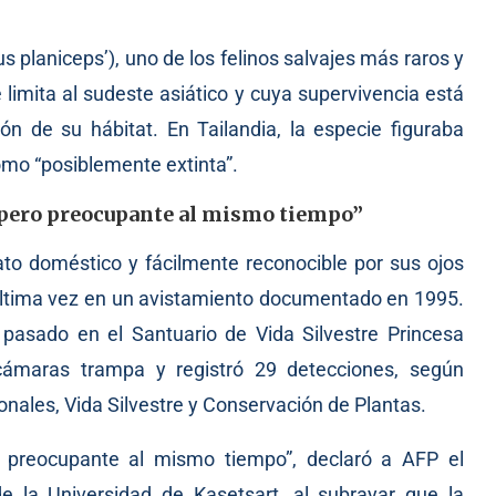
us planiceps’), uno de los felinos salvajes más raros y
limita al sudeste asiático y cuya supervivencia está
n de su hábitat. En Tailandia, la especie figuraba
omo “posiblemente extinta”.
 pero preocupante al mismo tiempo”
ato doméstico y fácilmente reconocible por sus ojos
 última vez en un avistamiento documentado en 1995.
 pasado en el Santuario de Vida Silvestre Princesa
ó cámaras trampa y registró 29 detecciones, según
ales, Vida Silvestre y Conservación de Plantas.
o preocupante al mismo tiempo”, declaró a AFP el
de la Universidad de Kasetsart, al subrayar que la