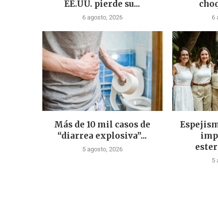
EE.UU. pierde su...
choq
6 agosto, 2026
6 
Más de 10 mil casos de
Espejism
“diarrea explosiva”...
imp
ester
5 agosto, 2026
5 